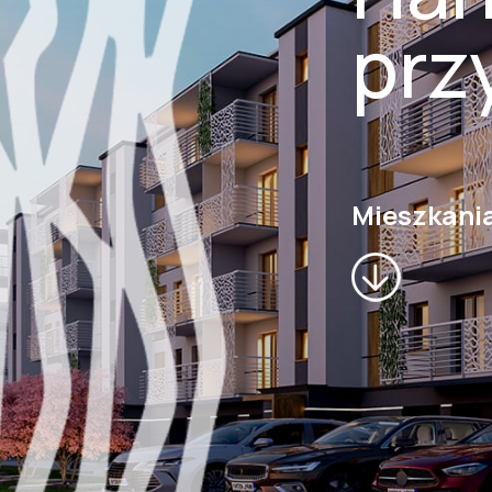
prz
Mieszkani