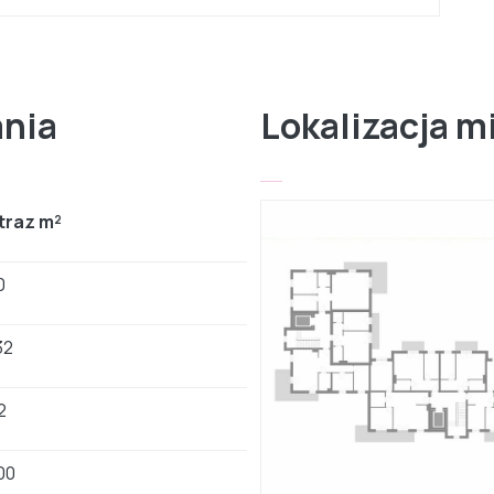
ania
Lokalizacja m
traz m²
0
32
2
00