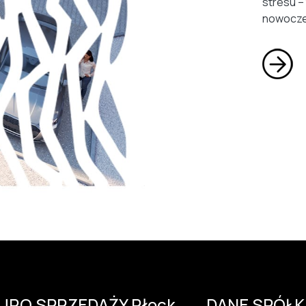
stresu –
nowocze
IURO SPRZEDAŻY Płock
DANE SPÓŁK