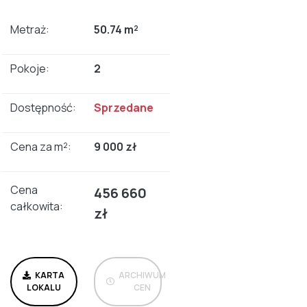
Metraż:
50.74 m²
Pokoje:
2
Dostępność:
Sprzedane
Cena za m²:
9 000 zł
Cena
456 660
całkowita:
zł
KARTA
ARCHIWUM
LOKALU
CEN