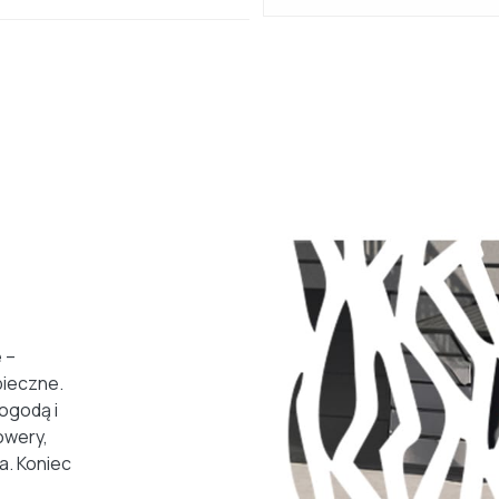
 –
ieczne.
ogodą i
owery,
a. Koniec