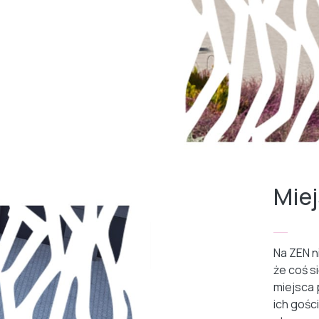
Mie
Na ZEN n
że coś s
miejsca 
ich gości