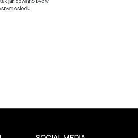
 tak jak powinno być w
snym osiedlu.
I
SOCIAL MEDIA