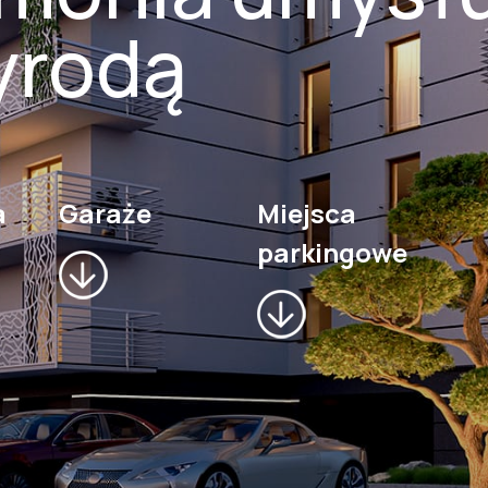
yrodą
a
Garaże
Miejsca
parkingowe