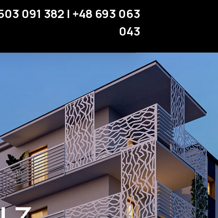
Miejsca parkingowe
503 091 382 | +48 693 063
Strefa klienta
043
Kontakt
 z