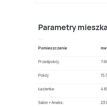
Parametry mieszk
Pomieszczenie
me
Przedpokój:
7.6
Pokój:
15.
Łazienka:
4.8
Salon + Aneks:
23.