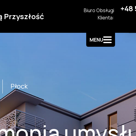
+48 
Biuro Obsługi
ą Przyszłość
Klienta:
MENU
monia umysłu