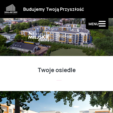
Strefa klienta
Budujemy Twoją Przyszłość
Kontakt
MENU
Twoje osiedle