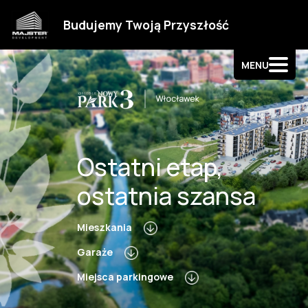
Strefa klienta
Budujemy Twoją Przyszłość
Kontakt
MENU
Ostatni etap,
ostatnia szansa
Mieszkania
Garaże
Miejsca parkingowe