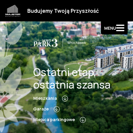
Strefa klienta
Budujemy Twoją Przyszłość
Kontakt
MENU
Ostatni etap,
ostatnia szansa
Mieszkania
Garaże
Miejsca parkingowe