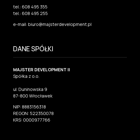
tel.: 608 495 355
tel.: 608 495 255
e-mail: biuro@majsterdevelopment.pl
DANE SPÓŁKI
MAJSTER DEVELOPMENT II
Spółka z o.o.
ul. Duninowska 9
87-800 Włocławek
NIP: 8883156318
REGON: 522350078
KRS: 0000977766