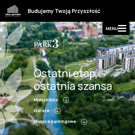
Strefa klienta
Budujemy Twoją Przyszłość
Kontakt
MENU
Ostatni etap,
ostatnia szansa
Mieszkania
Garaże
Miejsca parkingowe