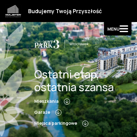
Strefa klienta
Budujemy Twoją Przyszłość
Kontakt
MENU
Ostatni etap,
ostatnia szansa
Mieszkania
Garaże
Miejsca parkingowe