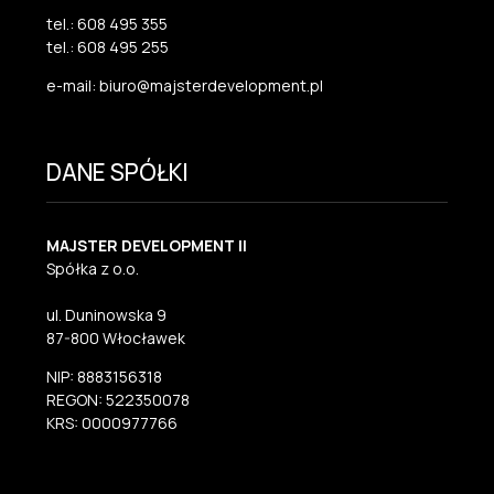
tel.: 608 495 355
tel.: 608 495 255
e-mail: biuro@majsterdevelopment.pl
DANE SPÓŁKI
MAJSTER DEVELOPMENT II
Spółka z o.o.
ul. Duninowska 9
87-800 Włocławek
NIP: 8883156318
REGON: 522350078
KRS: 0000977766