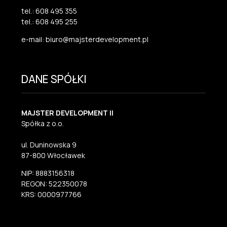
tel.: 608 495 355
tel.: 608 495 255
e-mail: biuro@majsterdevelopment.pl
DANE SPÓŁKI
MAJSTER DEVELOPMENT II
Spółka z o.o.
ul. Duninowska 9
87-800 Włocławek
NIP: 8883156318
REGON: 522350078
KRS: 0000977766