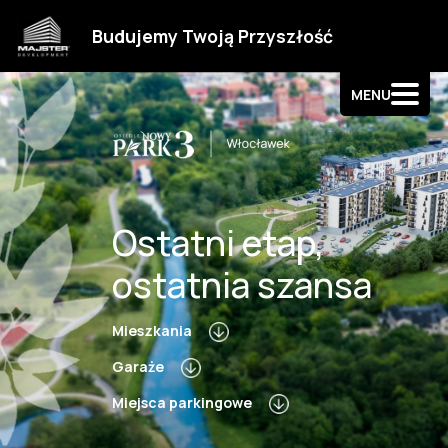
Strefa klienta
Budujemy Twoją Przyszłość
Kontakt
MENU
Ostatni etap,
ostatnia szansa
Mieszkania
Garaże
Miejsca parkingowe