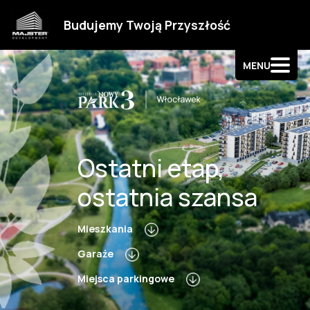
Strefa klienta
Budujemy Twoją Przyszłość
Kontakt
MENU
Ostatni etap,
ostatnia szansa
Mieszkania
Garaże
Miejsca parkingowe