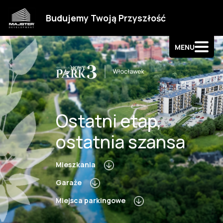
Strefa klienta
Budujemy Twoją Przyszłość
Kontakt
MENU
Ostatni etap,
ostatnia szansa
Mieszkania
Garaże
Miejsca parkingowe