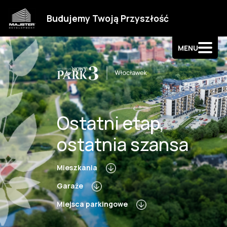
Strefa klienta
Budujemy Twoją Przyszłość
Kontakt
MENU
Ostatni etap,
ostatnia szansa
Mieszkania
Garaże
Miejsca parkingowe