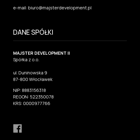
e-mail: biuro@majsterdevelopment.pl
DANE SPÓŁKI
MAJSTER DEVELOPMENT II
Spółka z o.o.
ul. Duninowska 9
87-800 Włocławek
NIP: 8883156318
REGON: 522350078
KRS: 0000977766