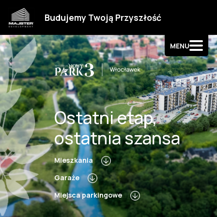
Strefa klienta
Budujemy Twoją Przyszłość
Kontakt
MENU
Ostatni etap,
ostatnia szansa
Mieszkania
Garaże
Miejsca parkingowe