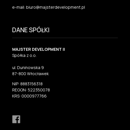
e-mail: biuro@majsterdevelopment.pl
DANE SPÓŁKI
MAJSTER DEVELOPMENT II
Spółka z o.o.
ul. Duninowska 9
87-800 Włocławek
NIP: 8883156318
REGON: 522350078
KRS: 0000977766