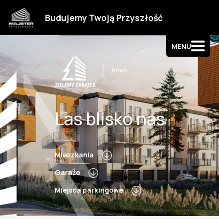
Strefa klienta
Budujemy Twoją Przyszłość
Kontakt
MENU
Las blisko nas
Mieszkania
Garaże
Miejsca parkingowe