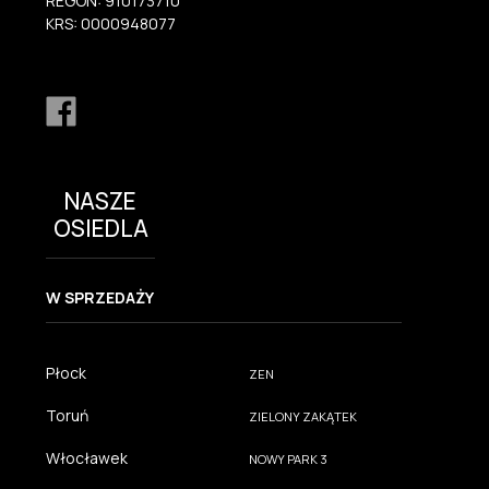
REGON: 910173710
KRS: 0000948077
NASZE
OSIEDLA
W SPRZEDAŻY
Płock
ZEN
Toruń
ZIELONY ZAKĄTEK
Włocławek
NOWY PARK 3