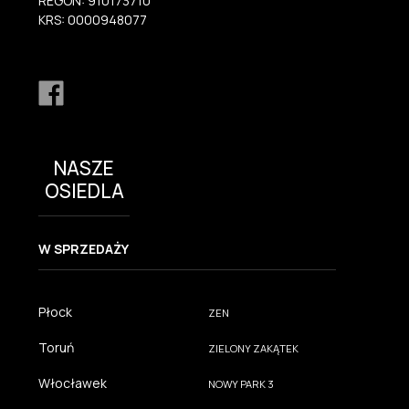
REGON: 910173710
KRS: 0000948077
NASZE
OSIEDLA
W SPRZEDAŻY
Płock
ZEN
Toruń
ZIELONY ZAKĄTEK
Włocławek
NOWY PARK 3