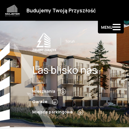
Strefa klienta
Budujemy Twoją Przyszłość
Kontakt
MENU
Las blisko nas
Mieszkania
Garaże
Miejsca parkingowe