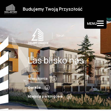
Strefa klienta
Budujemy Twoją Przyszłość
Kontakt
MENU
Las blisko nas
Mieszkania
Garaże
Miejsca parkingowe