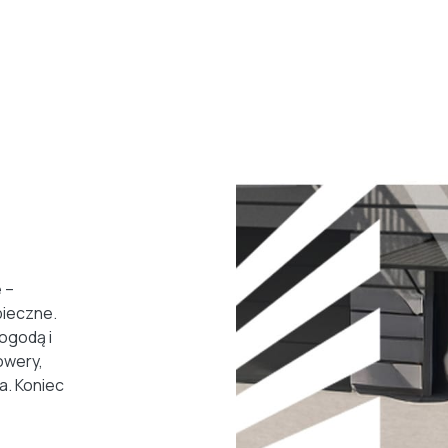
 –
ieczne.
ogodą i
owery,
a. Koniec