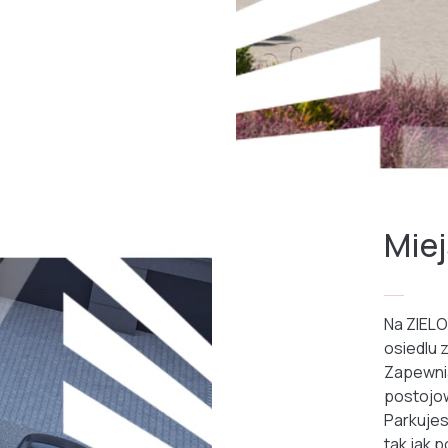
Mie
Na ZIELO
osiedlu z
Zapewni
postojow
Parkujes
tak jak