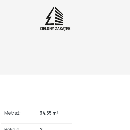
Metraż:
34.55 m²
Pokoje:
2