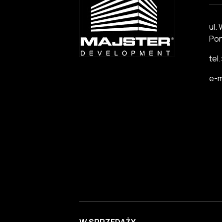
ul.
Pon
tel
e-m