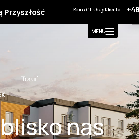
+48
Biuro Obsługi Klienta:
ą Przyszłość
MENU
 blisko nas