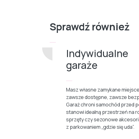
Sprawdź również
Indywidualne
garaże
Masz własne zamykane miejsce
zawsze dostępne, zawsze bezp
Garaż chroni samochód przed p
stanowi idealną przestrzeń na r
sprzęty czy sezonowe akcesori
z parkowaniem „gdzie się uda”.