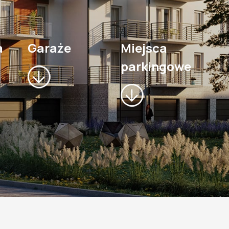
a
Garaże
Miejsca
parkingowe