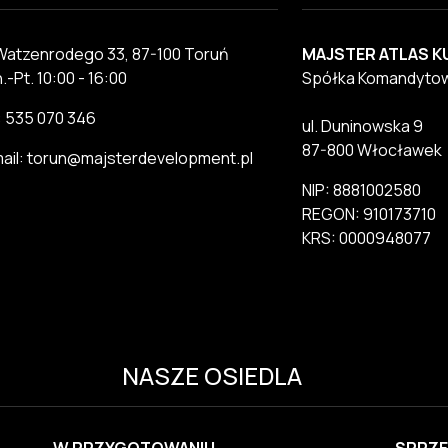
 Watzenrodego 33, 87-100 Toruń
MAJSTER ATLAS K
.-Pt. 10:00 - 16:00
Spółka Komandyto
.: 535 070 346
ul. Duninowska 9
87-800 Włocławek
ail: torun@majsterdevelopment.pl
NIP: 8881002580
REGON: 910173710
KRS: 0000948077
NASZE OSIEDLA