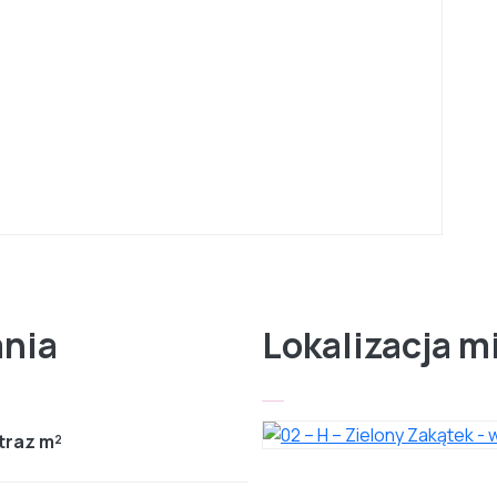
ania
Lokalizacja m
traz m²