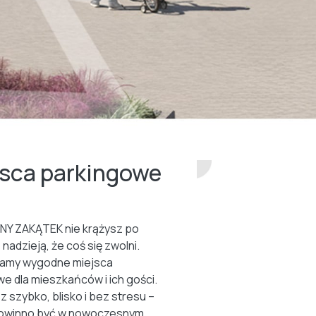
jsca parkingowe
NY ZAKĄTEK nie krążysz po
 nadzieją, że coś się zwolni.
amy wygodne miejsca
e dla mieszkańców i ich gości.
z szybko, blisko i bez stresu –
 powinno być w nowoczesnym