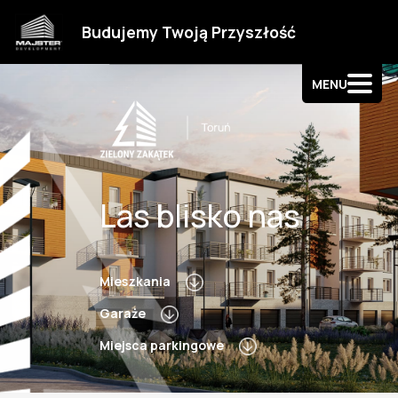
Strefa klienta
Budujemy Twoją Przyszłość
Kontakt
MENU
Las blisko nas
Mieszkania
Garaże
Miejsca parkingowe