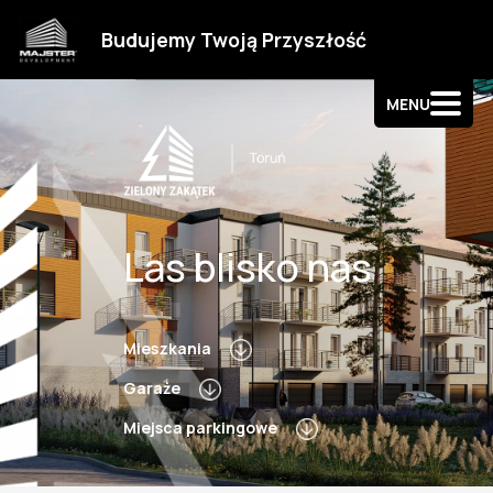
Strefa klienta
Budujemy Twoją Przyszłość
Kontakt
MENU
Las blisko nas
Mieszkania
Garaże
Miejsca parkingowe