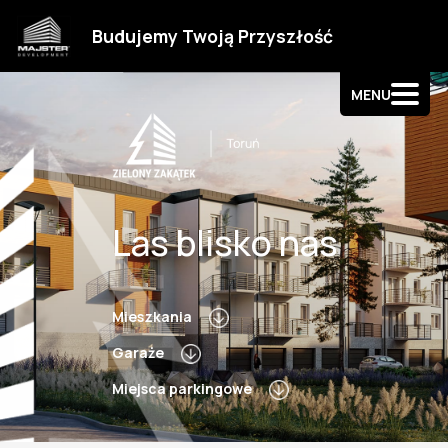
Strefa klienta
Budujemy Twoją Przyszłość
Kontakt
MENU
Las blisko nas
Mieszkania
Garaże
Miejsca parkingowe