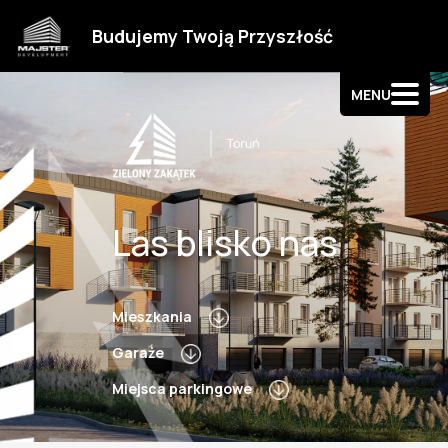
Strefa klienta
Budujemy Twoją Przyszłość
Kontakt
MENU
Las blisko nas
Mieszkania
Garaże
Miejsca parkingowe