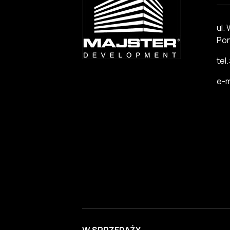
ul.
Pon
tel
e-m