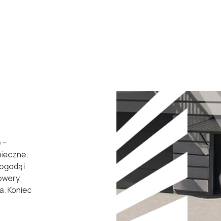
 –
ieczne.
ogodą i
owery,
a. Koniec