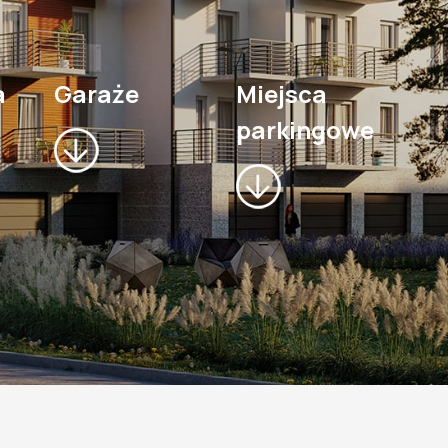
a
Garaże
Miejsca
parkingowe