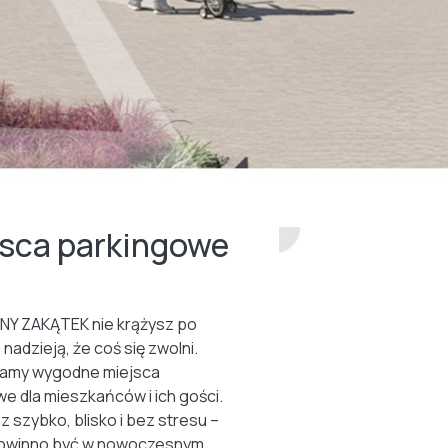
jsca parkingowe
NY ZAKĄTEK nie krążysz po
 nadzieją, że coś się zwolni.
amy wygodne miejsca
e dla mieszkańców i ich gości.
z szybko, blisko i bez stresu –
 powinno być w nowoczesnym