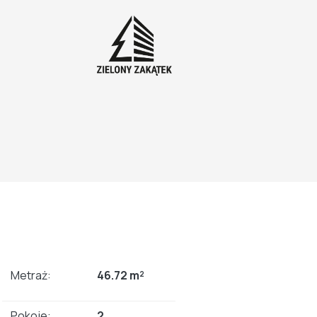
Metraż:
46.72 m²
Pokoje:
2