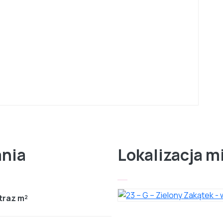
ania
Lokalizacja m
traz m²