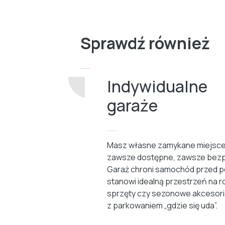
Sprawdź również
Indywidualne
garaże
Masz własne zamykane miejsce
zawsze dostępne, zawsze bezp
Garaż chroni samochód przed p
stanowi idealną przestrzeń na r
sprzęty czy sezonowe akcesori
z parkowaniem „gdzie się uda”.