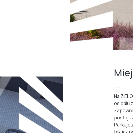
Mie
Na ZIELO
osiedlu z
Zapewni
postojow
Parkujes
tak jak