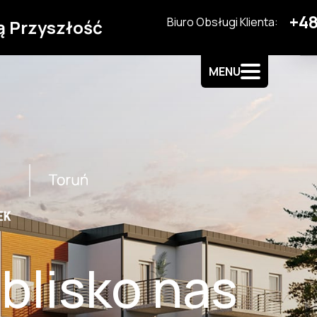
+48
Biuro Obsługi Klienta:
ą Przyszłość
MENU
 blisko nas