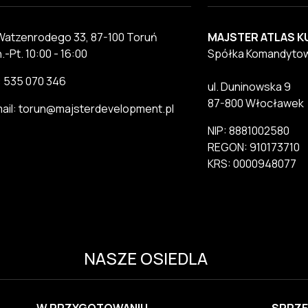
 Watzenrodego 33, 87-100 Toruń
MAJSTER ATLAS K
.-Pt. 10:00 - 16:00
Spółka Komandyto
.: 535 070 346
ul. Duninowska 9
87-800 Włocławek
ail: torun@majsterdevelopment.pl
NIP: 8881002580
REGON: 910173710
KRS: 0000948077
NASZE OSIEDLA