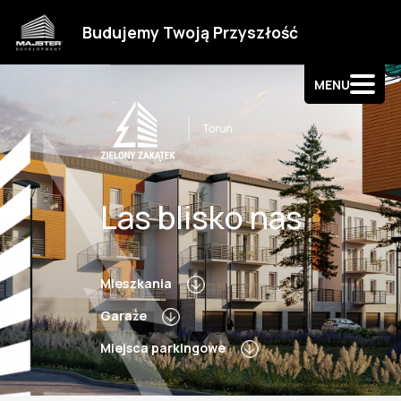
Strefa klienta
Budujemy Twoją Przyszłość
Kontakt
MENU
Las blisko nas
Mieszkania
Garaże
Miejsca parkingowe