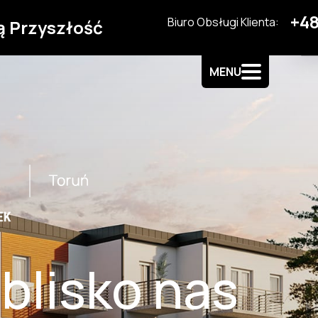
+48
Biuro Obsługi Klienta:
ą Przyszłość
MENU
 blisko nas