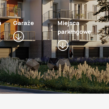
a
Garaże
Miejsca
parkingowe