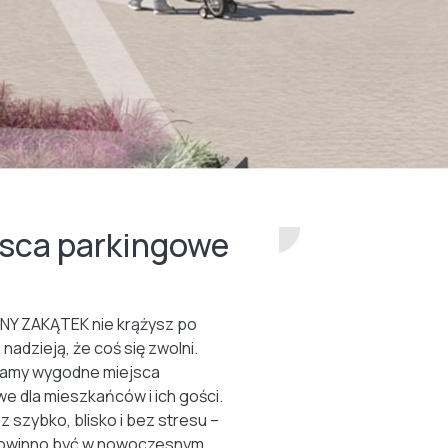
jsca parkingowe
NY ZAKĄTEK nie krążysz po
 nadzieją, że coś się zwolni.
amy wygodne miejsca
e dla mieszkańców i ich gości.
z szybko, blisko i bez stresu –
 powinno być w nowoczesnym