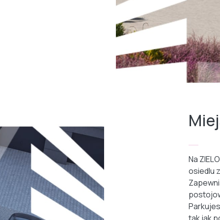
Mie
Na ZIELO
osiedlu z
Zapewni
postojow
Parkujes
tak jak