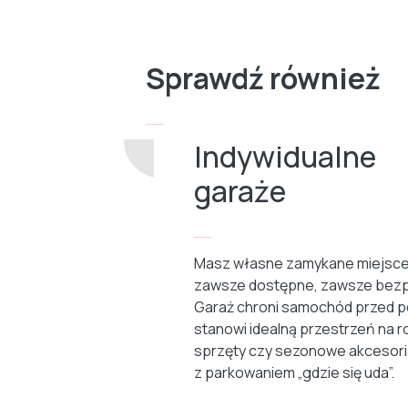
Sprawdź również
Indywidualne
garaże
Masz własne zamykane miejsce
zawsze dostępne, zawsze bezp
Garaż chroni samochód przed p
stanowi idealną przestrzeń na r
sprzęty czy sezonowe akcesori
z parkowaniem „gdzie się uda”.