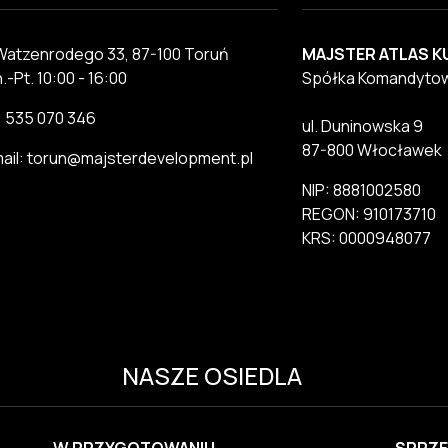
 Watzenrodego 33, 87-100 Toruń
MAJSTER ATLAS K
.-Pt. 10:00 - 16:00
Spółka Komandyto
.: 535 070 346
ul. Duninowska 9
87-800 Włocławek
ail: torun@majsterdevelopment.pl
NIP: 8881002580
REGON: 910173710
KRS: 0000948077
NASZE OSIEDLA