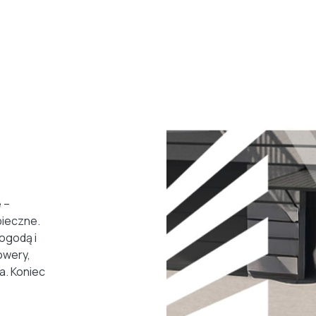
 –
ieczne.
ogodą i
owery,
a. Koniec