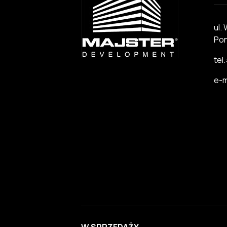
ul.
Pon
tel
e-m