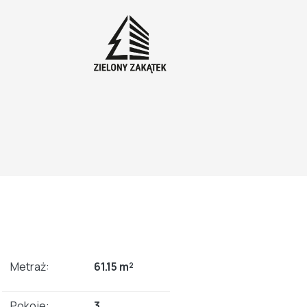
Metraż:
61.15 m²
Pokoje:
3