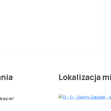
ania
Lokalizacja m
traz m²