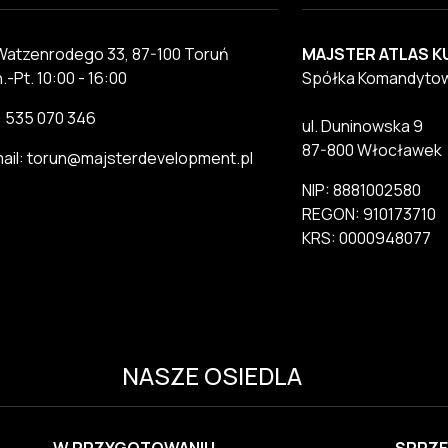
 Watzenrodego 33, 87-100 Toruń
MAJSTER ATLAS K
.-Pt. 10:00 - 16:00
Spółka Komandyto
.: 535 070 346
ul. Duninowska 9
87-800 Włocławek
ail: torun@majsterdevelopment.pl
NIP: 8881002580
REGON: 910173710
KRS: 0000948077
NASZE OSIEDLA