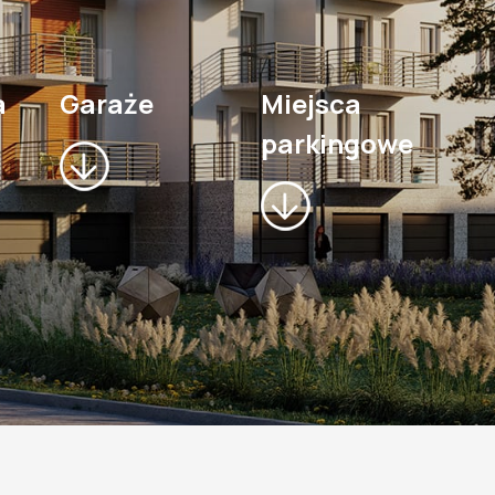
a
Garaże
Miejsca
parkingowe