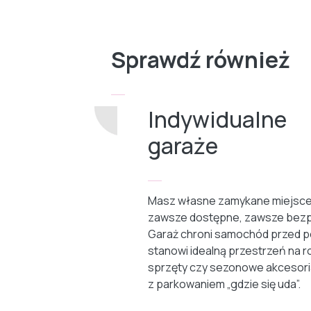
Sprawdź również
Indywidualne
garaże
Masz własne zamykane miejsce
zawsze dostępne, zawsze bezp
Garaż chroni samochód przed p
stanowi idealną przestrzeń na r
sprzęty czy sezonowe akcesori
z parkowaniem „gdzie się uda”.