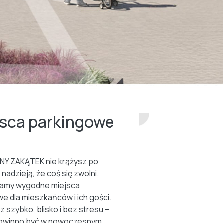
jsca parkingowe
NY ZAKĄTEK nie krążysz po
 nadzieją, że coś się zwolni.
amy wygodne miejsca
e dla mieszkańców i ich gości.
z szybko, blisko i bez stresu –
 powinno być w nowoczesnym