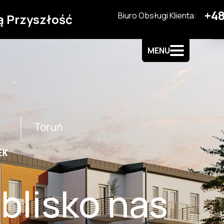
+48
Biuro Obsługi Klienta:
ą Przyszłość
MENU
 blisko nas