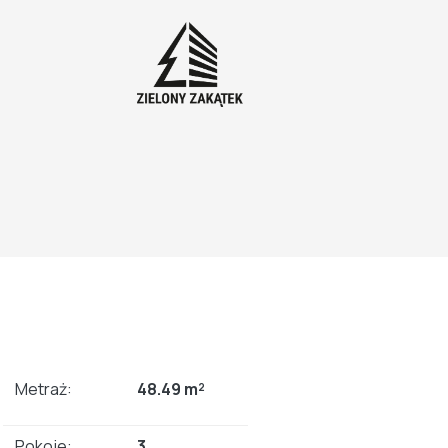
Metraż:
48.49 m²
Pokoje:
3