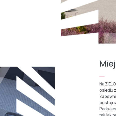
Mie
Na ZIELO
osiedlu z
Zapewni
postojow
Parkujes
tak jak