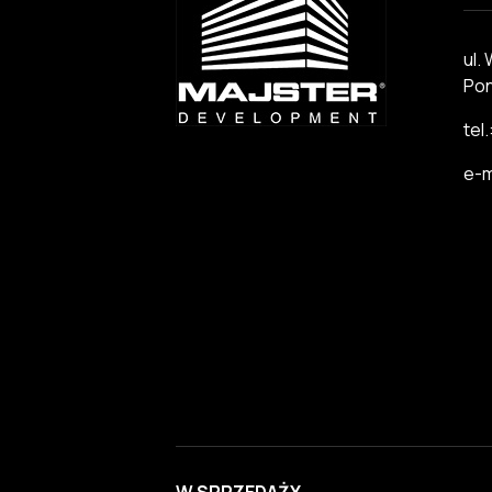
ul.
Pon
tel
e-m