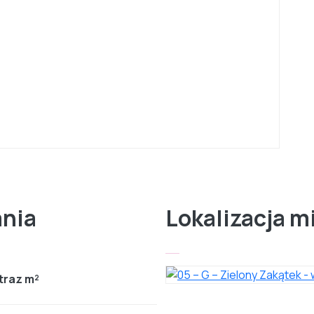
ania
Lokalizacja m
traz m²