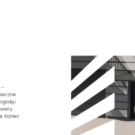
 –
ieczne.
ogodą i
owery,
a. Koniec