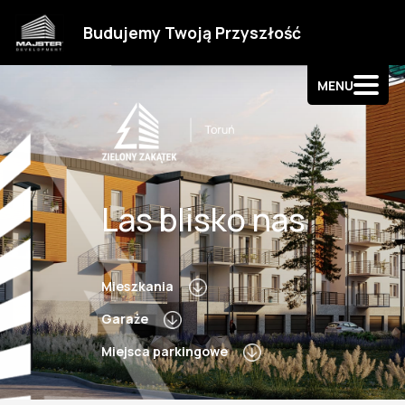
Strefa klienta
Budujemy Twoją Przyszłość
Kontakt
MENU
Las blisko nas
Mieszkania
Garaże
Miejsca parkingowe