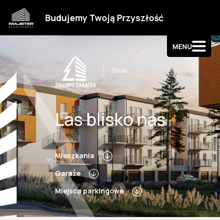
Strefa klienta
Budujemy Twoją Przyszłość
Kontakt
MENU
Las blisko nas
Mieszkania
Garaże
Miejsca parkingowe