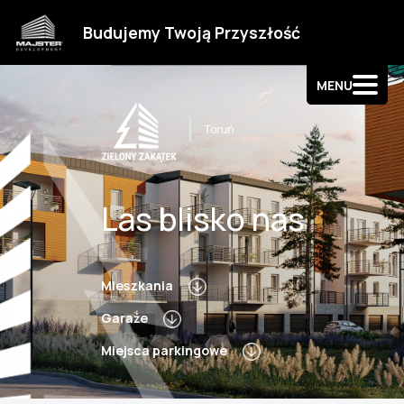
Strefa klienta
Budujemy Twoją Przyszłość
Kontakt
MENU
Las blisko nas
Mieszkania
Garaże
Miejsca parkingowe