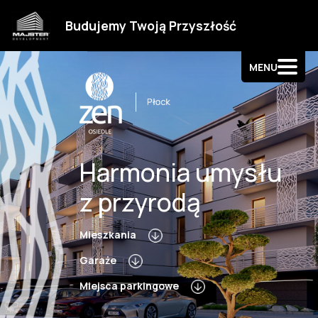
Strefa klienta
Budujemy Twoją Przyszłość
Kontakt
MENU
Harmonia umysłu
z przyrodą
Mieszkania
Garaże
Miejsca parkingowe