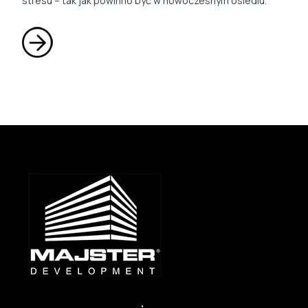
stresu – tak jak powinno być w nowoczesnym osiedlu.