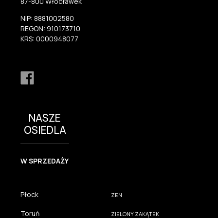
87-800 Włocławek
NIP: 8881002580
REGON: 910173710
KRS: 0000948077
NASZE
OSIEDLA
W SPRZEDAŻY
Płock
ZEN
Toruń
ZIELONY ZAKĄTEK