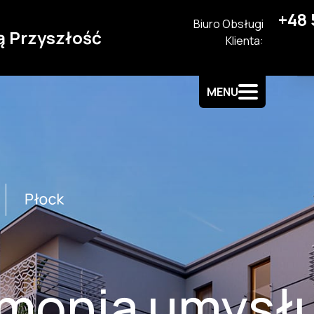
+48 
Biuro Obsługi
ą Przyszłość
Klienta:
MENU
monia umysłu