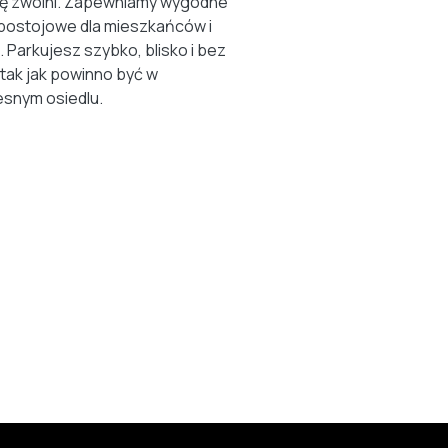
ię zwolni. Zapewniamy wygodne
postojowe dla mieszkańców i
. Parkujesz szybko, blisko i bez
 tak jak powinno być w
snym osiedlu.