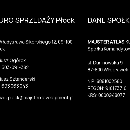
IURO SPRZEDAŻY Płock
DANE SPÓŁK
 Władysława Sikorskiego 12, 09-100
MAJSTER ATLAS K
ck
Spółka Komandyto
iusz Ogórek
ul. Duninowska 9
.: 503-091-382
87-800 Włocławek
iusz Sztanderski
NIP: 8881002580
.: 693 063 043
REGON: 910173710
KRS: 0000948077
ail: plock@majsterdevelopment.pl