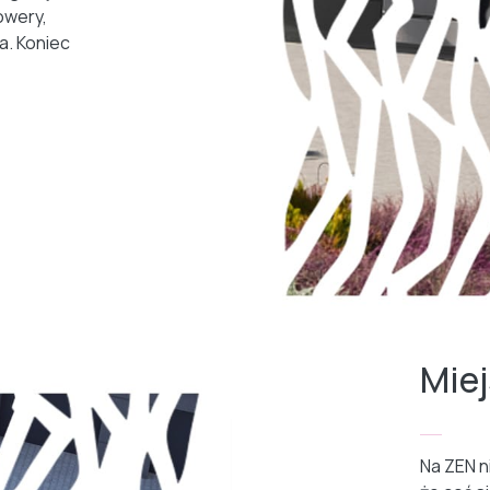
owery,
a. Koniec
Mie
Na ZEN n