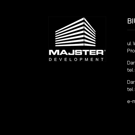
B
ul.
Pło
Dar
tel
Dar
tel
e-m