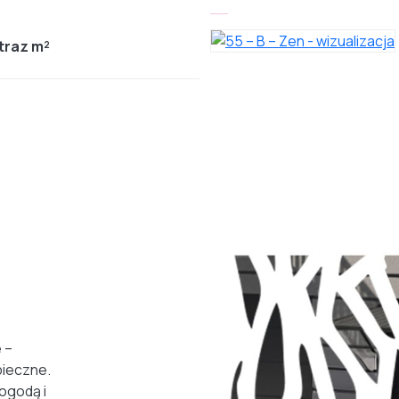
traz m²
 –
ieczne.
ogodą i