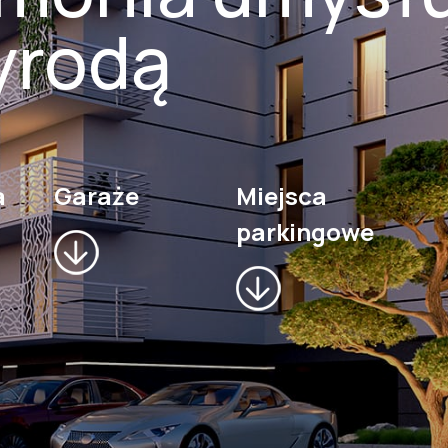
yrodą
a
Garaże
Miejsca
parkingowe