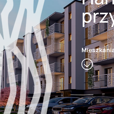
prz
Mieszkani