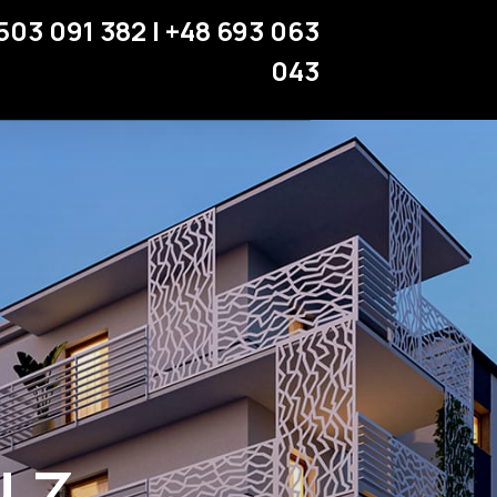
Miejsca parkingowe
503 091 382 | +48 693 063
Strefa klienta
043
Kontakt
 z