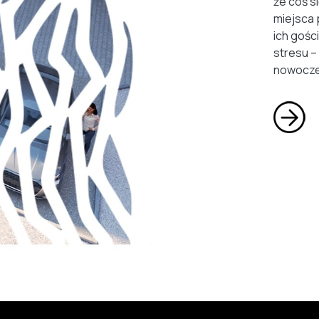
że coś s
miejsca 
ich gości
stresu –
nowocze