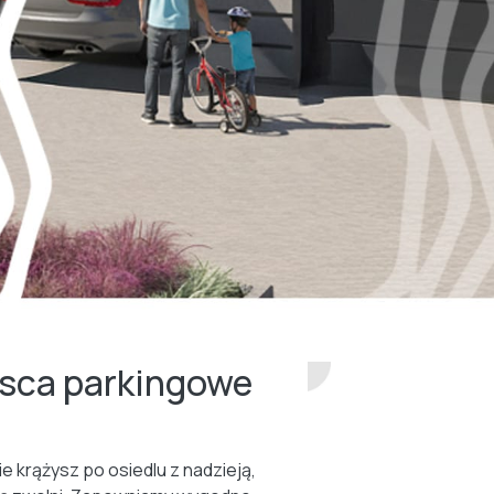
jsca parkingowe
ie krążysz po osiedlu z nadzieją,