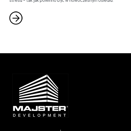
stresu – tak jak powinno być w nowoczesnym osiedlu.