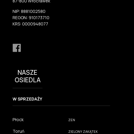
87-800 Włocławek
NIP: 8881002580
REGON: 910173710
KRS: 0000948077
NASZE
OSIEDLA
W SPRZEDAŻY
Płock
ZEN
Toruń
ZIELONY ZAKĄTEK