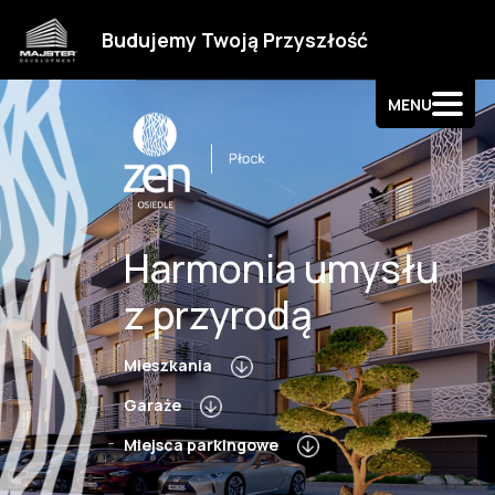
Strefa klienta
Budujemy Twoją Przyszłość
Kontakt
MENU
Harmonia umysłu
z przyrodą
Mieszkania
Garaże
Miejsca parkingowe