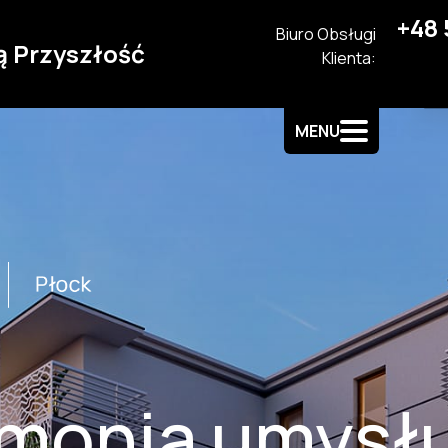
+48 
Biuro Obsługi
ą Przyszłość
Klienta:
MENU
monia umysłu