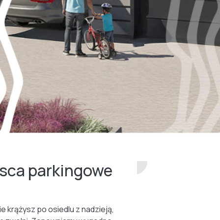
jsca parkingowe
ie krążysz po osiedlu z nadzieją,