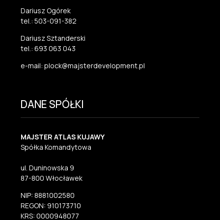
Dariusz Ogórek
tel.: 503-091-382
Dariusz Sztanderski
tel.: 693 063 043
e-mail: plock@majsterdevelopment.pl
DANE SPÓŁKI
MAJSTER ATLAS KUJAWY
Spółka Komandytowa
ul. Duninowska 9
87-800 Włocławek
NIP: 8881002580
REGON: 910173710
KRS: 0000948077