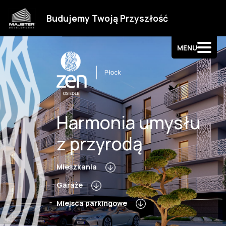
Strefa klienta
Budujemy Twoją Przyszłość
Kontakt
MENU
Harmonia umysłu
z przyrodą
Mieszkania
Garaże
Miejsca parkingowe