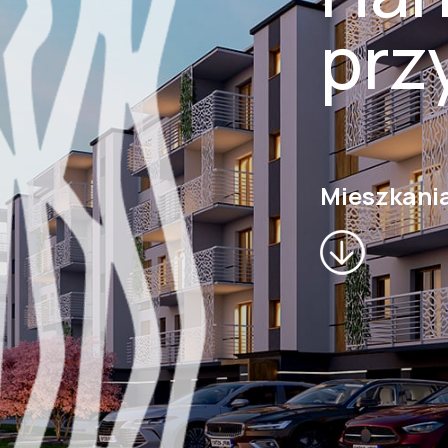
prz
Mieszkani