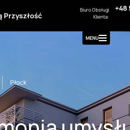
+48 
Biuro Obsługi
ą Przyszłość
Klienta:
MENU
monia umysłu