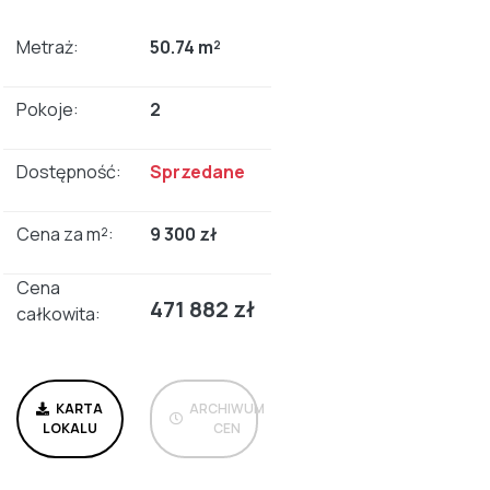
Metraż:
50.74 m²
Pokoje:
2
Dostępność:
Sprzedane
Cena za m²:
9 300 zł
Cena
471 882 zł
całkowita:
KARTA
ARCHIWUM
LOKALU
CEN