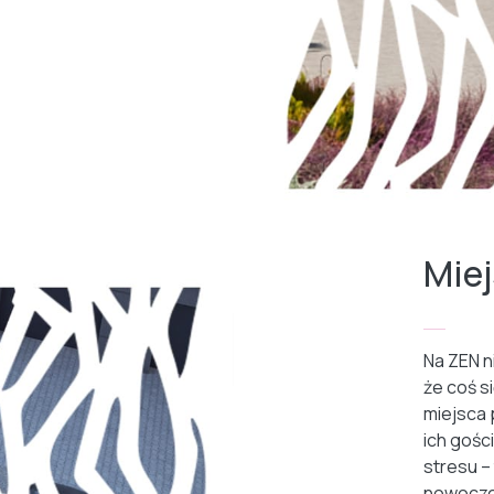
Mie
Na ZEN n
że coś s
miejsca 
ich gości
stresu –
nowocze