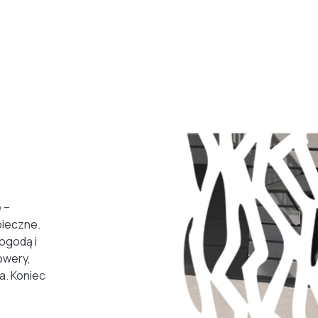
 –
ieczne.
ogodą i
owery,
a. Koniec