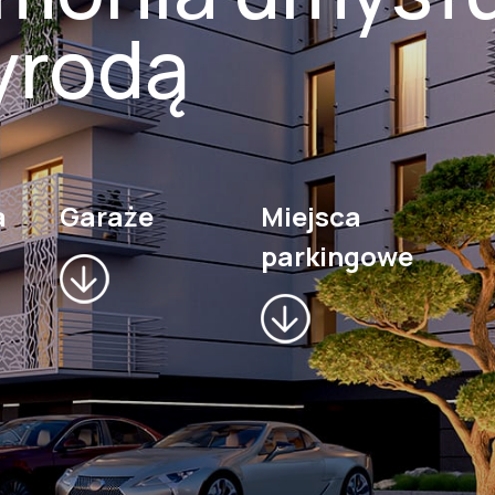
yrodą
a
Garaże
Miejsca
parkingowe