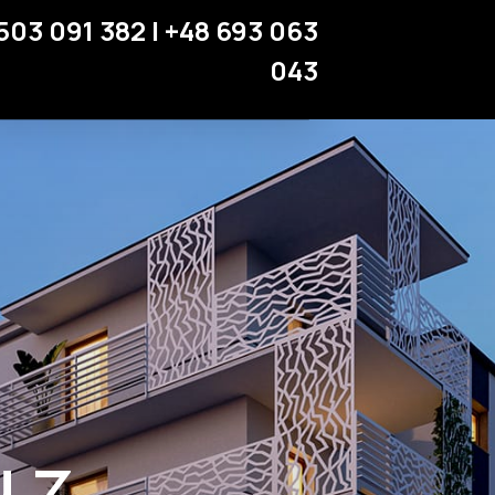
Miejsca parkingowe
503 091 382 | +48 693 063
Strefa klienta
043
Kontakt
 z