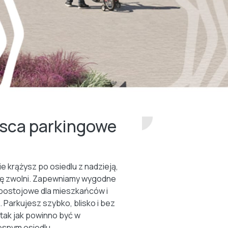
jsca parkingowe
ie krążysz po osiedlu z nadzieją,
ię zwolni. Zapewniamy wygodne
postojowe dla mieszkańców i
. Parkujesz szybko, blisko i bez
 tak jak powinno być w
snym osiedlu.