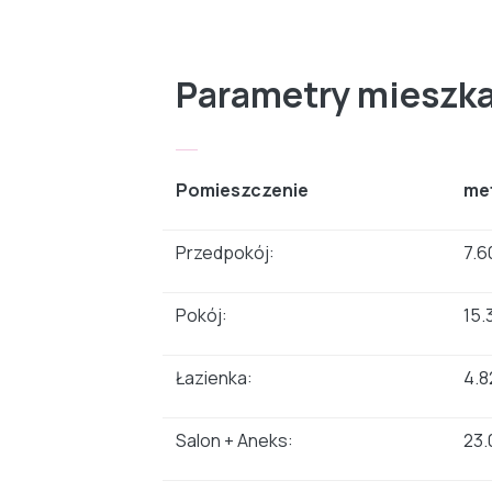
Parametry mieszk
Pomieszczenie
me
Przedpokój:
7.6
Pokój:
15.
Łazienka:
4.8
Salon + Aneks:
23.