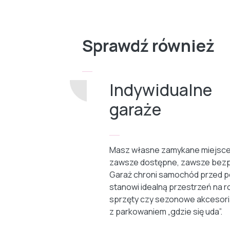
Sprawdź również
Indywidualne
garaże
Masz własne zamykane miejsce
zawsze dostępne, zawsze bezp
Garaż chroni samochód przed p
stanowi idealną przestrzeń na r
sprzęty czy sezonowe akcesori
z parkowaniem „gdzie się uda”.