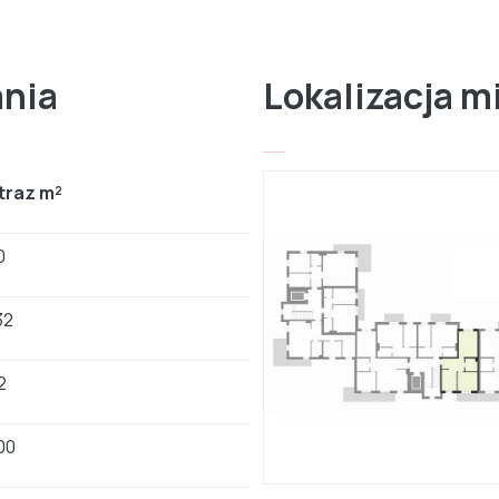
ania
Lokalizacja m
traz m²
0
32
2
00