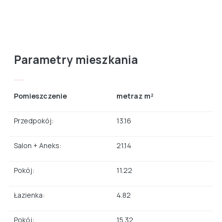
Parametry mieszkania
Pomieszczenie
metraz m²
Przedpokój:
13.16
Salon + Aneks:
21.14
Pokój:
11.22
Łazienka:
4.82
Pokój:
15.32