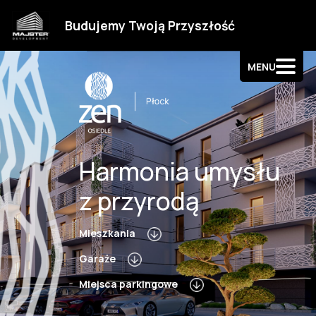
Strefa klienta
Budujemy Twoją Przyszłość
Kontakt
MENU
Harmonia umysłu
z przyrodą
Mieszkania
Garaże
Miejsca parkingowe