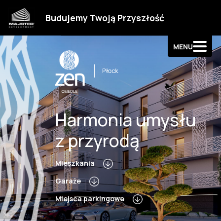
Strefa klienta
Budujemy Twoją Przyszłość
Kontakt
MENU
Harmonia umysłu
z przyrodą
Mieszkania
Garaże
Miejsca parkingowe