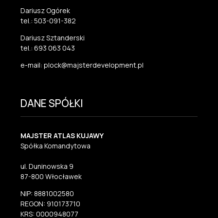
Dariusz Ogórek
tel.: 503-091-382
Dariusz Sztanderski
tel.: 693 063 043
e-mail: plock@majsterdevelopment.pl
DANE SPÓŁKI
MAJSTER ATLAS KUJAWY
Spółka Komandytowa
ul. Duninowska 9
87-800 Włocławek
NIP: 8881002580
REGON: 910173710
KRS: 0000948077