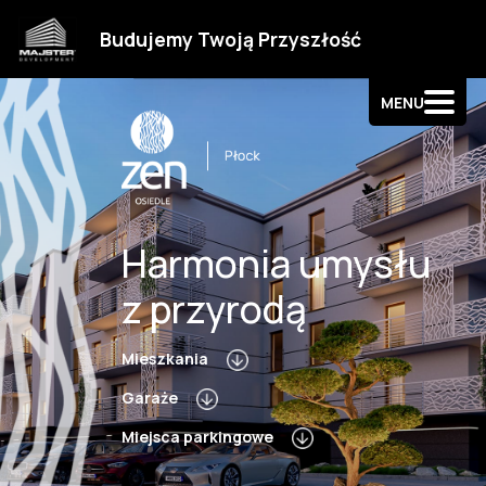
Strefa klienta
Budujemy Twoją Przyszłość
Kontakt
MENU
Harmonia umysłu
z przyrodą
Mieszkania
Garaże
Miejsca parkingowe