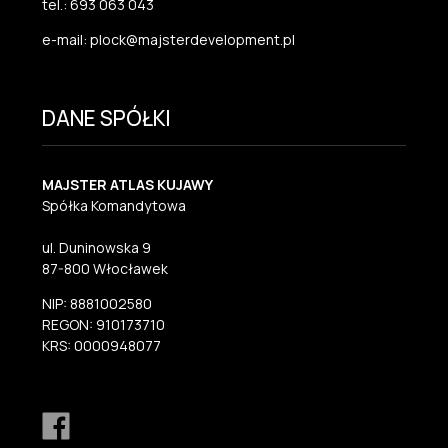
tel.: 693 063 043
e-mail: plock@majsterdevelopment.pl
DANE SPÓŁKI
MAJSTER ATLAS KUJAWY
Spółka Komandytowa
ul. Duninowska 9
87-800 Włocławek
NIP: 8881002580
REGON: 910173710
KRS: 0000948077