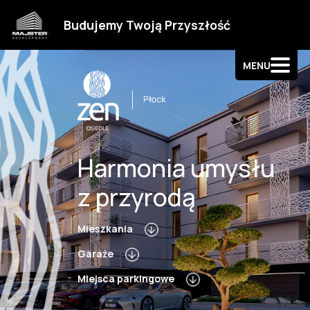
Strefa klienta
Budujemy Twoją Przyszłość
Kontakt
MENU
Harmonia umysłu
z przyrodą
Mieszkania
Garaże
Miejsca parkingowe