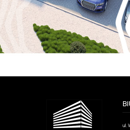
B
ul.