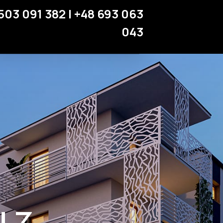
Miejsca parkingowe
503 091 382 | +48 693 063
Strefa klienta
043
Kontakt
 z