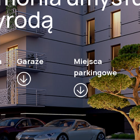
yrodą
a
Garaże
Miejsca
parkingowe