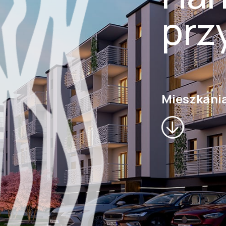
prz
Mieszkani