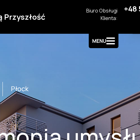
+48 
Biuro Obsługi
ą Przyszłość
Klienta:
MENU
monia umysłu