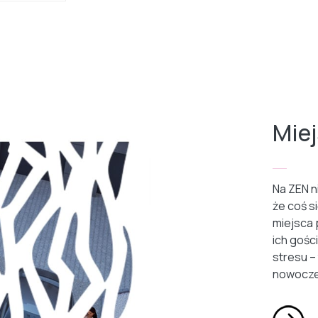
Mie
Na ZEN n
że coś s
miejsca 
ich gości
stresu –
nowocze