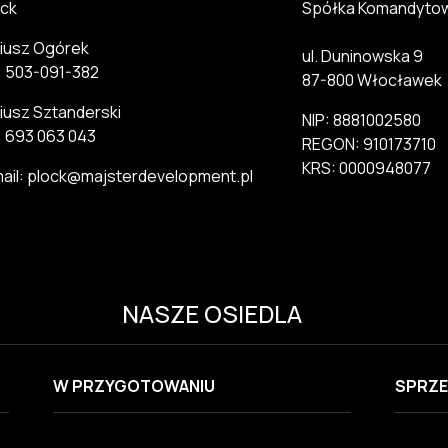
ck
Spółka Komandyto
iusz Ogórek
ul. Duninowska 9
.: 503-091-382
87-800 Włocławek
iusz Sztanderski
NIP: 8881002580
.: 693 063 043
REGON: 910173710
KRS: 0000948077
ail: plock@majsterdevelopment.pl
NASZE OSIEDLA
W PRZYGOTOWANIU
SPRZE