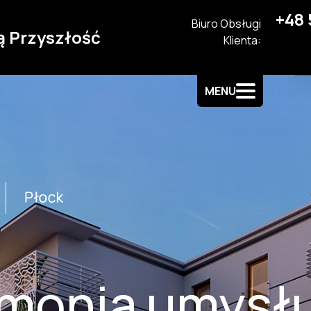
+48 
Biuro Obsługi
ą Przyszłość
Klienta:
MENU
monia umysłu