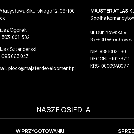
 Władysława Sikorskiego 12, 09-100
MAJSTER ATLAS K
ck
Spółka Komandyto
iusz Ogórek
ul. Duninowska 9
.: 503-091-382
87-800 Włocławek
iusz Sztanderski
NIP: 8881002580
.: 693 063 043
REGON: 910173710
KRS: 0000948077
ail: plock@majsterdevelopment.pl
NASZE OSIEDLA
W PRZYGOTOWANIU
SPRZE