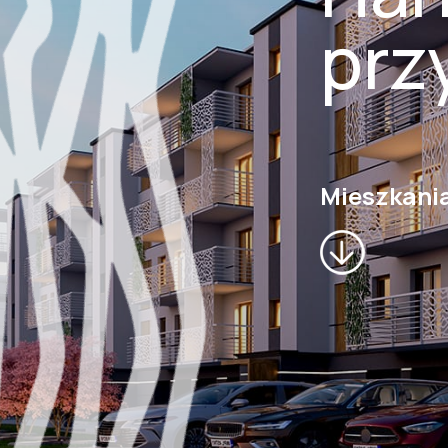
prz
Mieszkani