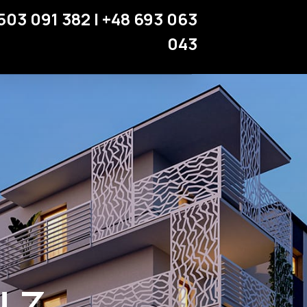
Miejsca parkingowe
503 091 382 | +48 693 063
Strefa klienta
043
Kontakt
 z