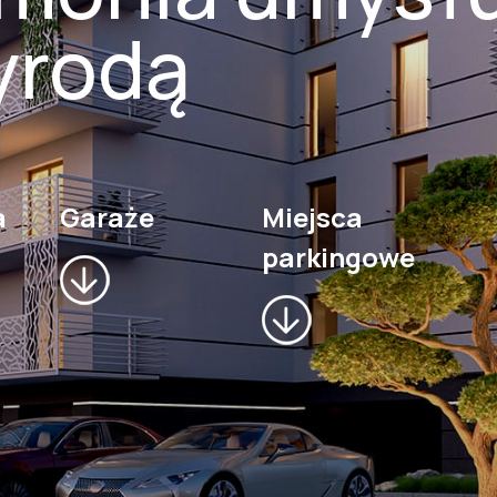
yrodą
a
Garaże
Miejsca
parkingowe