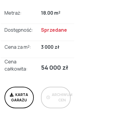
Metraż:
18.00 m²
Dostępność:
Sprzedane
Cena za m²:
3 000 zł
Cena
54 000 zł
całkowita:
KARTA
ARCHIWUM
GARAŻU
CEN