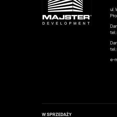
ul.
Pło
Dar
tel
Dar
tel
e-m
W SPRZEDAŻY