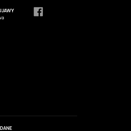
UJAWY
wa
DANE