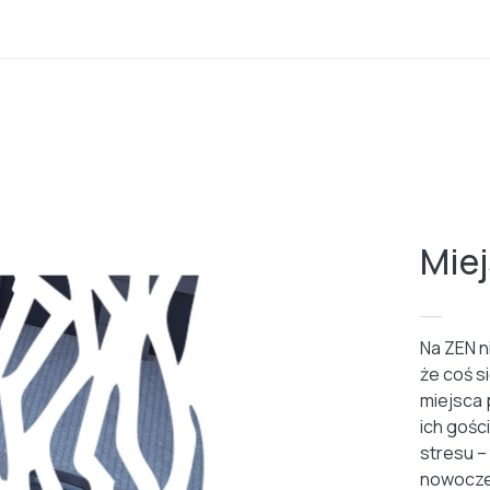
Mie
Na ZEN n
że coś s
miejsca 
ich gości
stresu –
nowocze