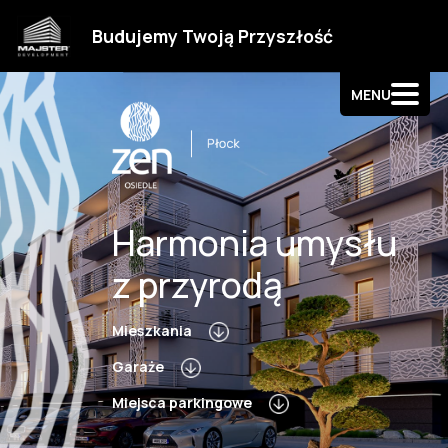
Strefa klienta
Budujemy Twoją Przyszłość
Kontakt
MENU
Harmonia umysłu
z przyrodą
Mieszkania
Garaże
Miejsca parkingowe