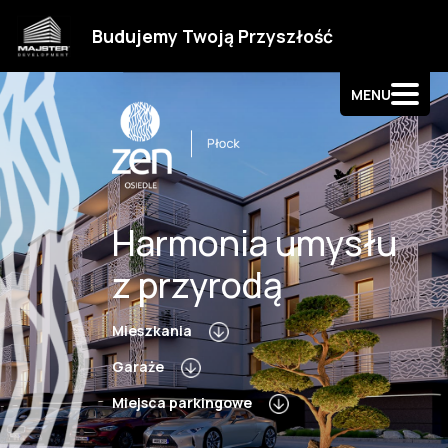
Strefa klienta
Budujemy Twoją Przyszłość
Kontakt
MENU
Harmonia umysłu
z przyrodą
Mieszkania
Garaże
Miejsca parkingowe