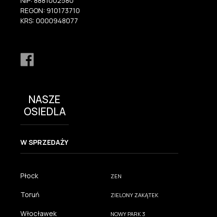
NIP: 8881002580
REGON: 910173710
KRS: 0000948077
NASZE
OSIEDLA
W SPRZEDAŻY
Płock
ZEN
Toruń
ZIELONY ZAKĄTEK
Włocławek
NOWY PARK 3