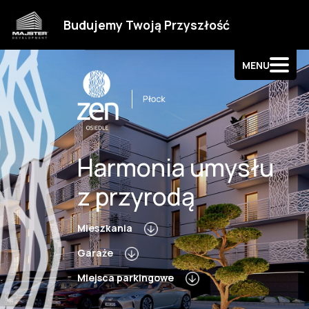
Strefa klienta
Budujemy Twoją Przyszłość
Kontakt
MENU
Harmonia umysłu
z przyrodą
Mieszkania
Garaże
Miejsca parkingowe