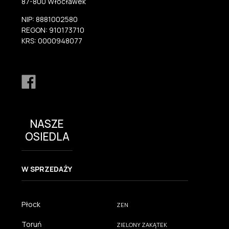
87-800 Włocławek
NIP: 8881002580
REGON: 910173710
KRS: 0000948077
NASZE
OSIEDLA
W SPRZEDAŻY
Płock
ZEN
Toruń
ZIELONY ZAKĄTEK