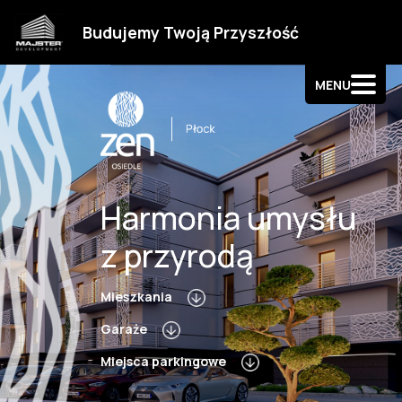
Strefa klienta
Budujemy Twoją Przyszłość
Kontakt
MENU
Harmonia umysłu
z przyrodą
Mieszkania
Garaże
Miejsca parkingowe