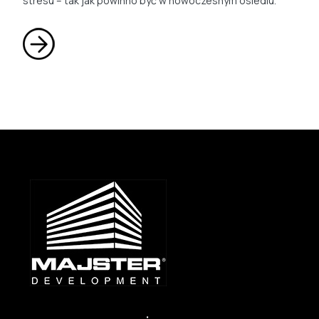
stresu – tak jak powinno być w nowoczesnym osiedlu.