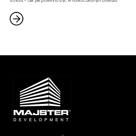
stresu – tak jak powinno być w nowoczesnym osiedlu.