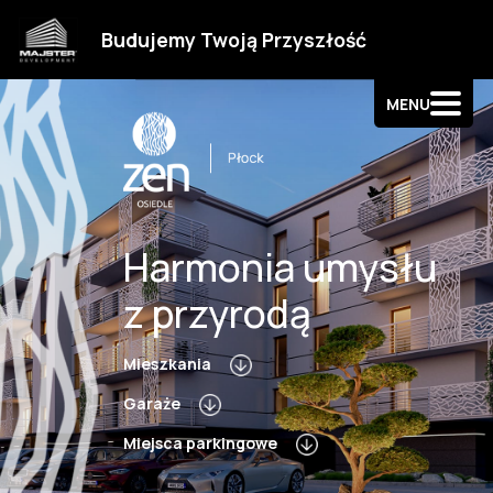
Strefa klienta
Budujemy Twoją Przyszłość
Kontakt
MENU
Harmonia umysłu
z przyrodą
Mieszkania
Garaże
Miejsca parkingowe