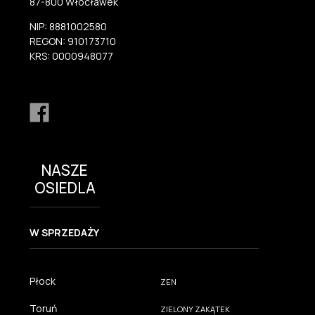
87-800 Włocławek
NIP: 8881002580
REGON: 910173710
KRS: 0000948077
NASZE
OSIEDLA
W SPRZEDAŻY
Płock
ZEN
Toruń
ZIELONY ZAKĄTEK