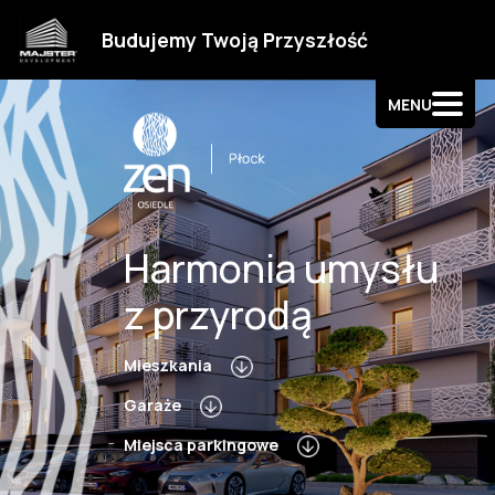
Strefa klienta
Budujemy Twoją Przyszłość
Kontakt
MENU
Harmonia umysłu
z przyrodą
Mieszkania
Garaże
Miejsca parkingowe