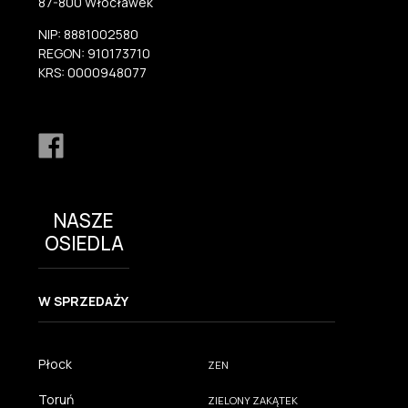
87-800 Włocławek
NIP: 8881002580
REGON: 910173710
KRS: 0000948077
NASZE
OSIEDLA
W SPRZEDAŻY
Płock
ZEN
Toruń
ZIELONY ZAKĄTEK