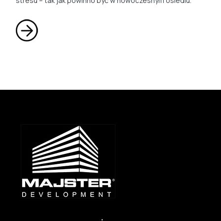
stresu – tak jak powinno być w nowoczesnym osiedlu.