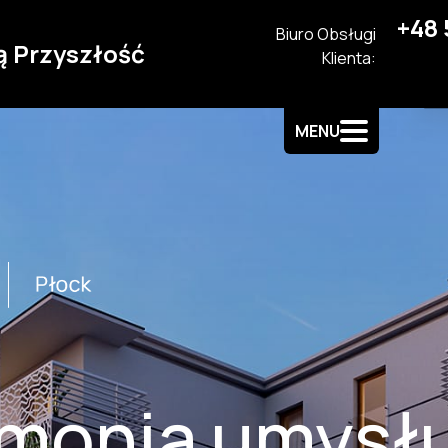
+48 
Biuro Obsługi
ą Przyszłość
Klienta:
MENU
monia umysłu