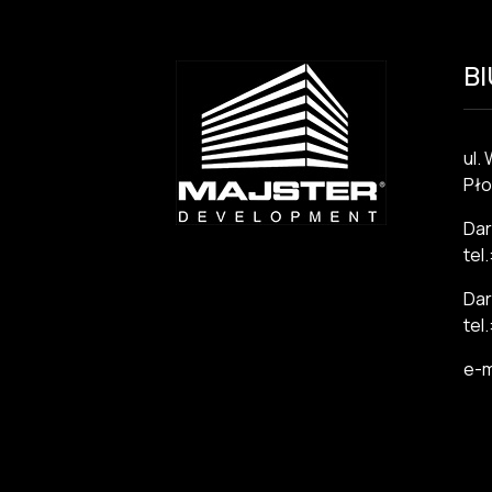
B
ul.
Pło
Dar
tel
Dar
tel
e-m