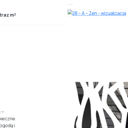
traz m²
 –
ieczne.
ogodą i