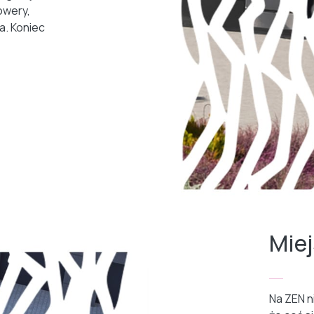
owery,
a. Koniec
Mie
Na ZEN n