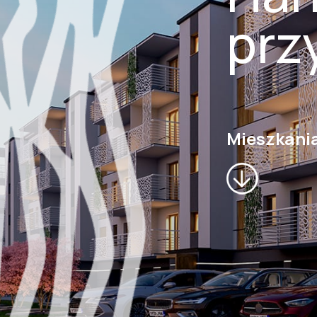
prz
Mieszkani