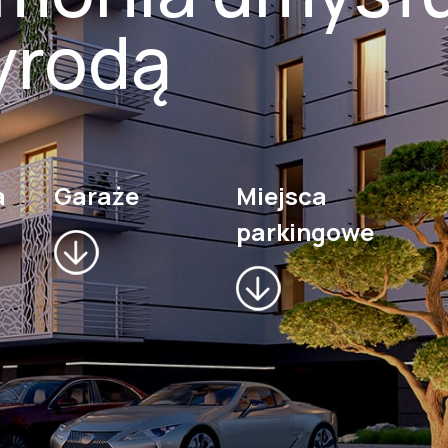
yrodą
a
Garaże
Miejsca
parkingowe