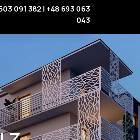
Miejsca parkingowe
503 091 382 | +48 693 063
Strefa klienta
043
Kontakt
 z