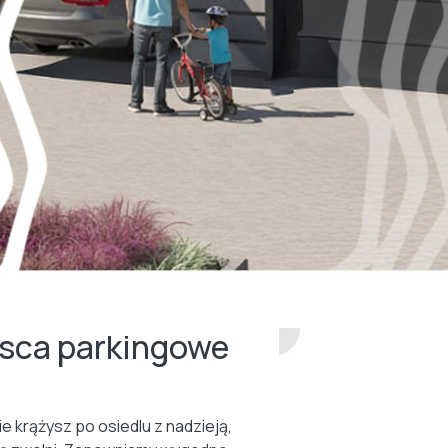
jsca parkingowe
ie krążysz po osiedlu z nadzieją,