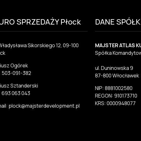
IURO SPRZEDAŻY Płock
DANE SPÓŁK
 Władysława Sikorskiego 12, 09-100
MAJSTER ATLAS K
ck
Spółka Komandyto
iusz Ogórek
ul. Duninowska 9
.: 503-091-382
87-800 Włocławek
iusz Sztanderski
NIP: 8881002580
.: 693 063 043
REGON: 910173710
KRS: 0000948077
ail: plock@majsterdevelopment.pl