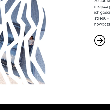
że coś s
miejsca 
ich gości
stresu –
nowocze