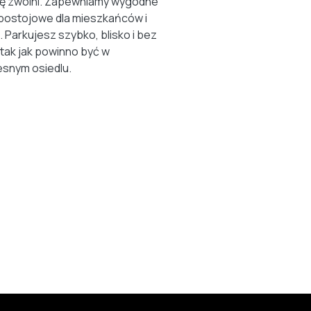
ię zwolni. Zapewniamy wygodne
postojowe dla mieszkańców i
. Parkujesz szybko, blisko i bez
 tak jak powinno być w
snym osiedlu.