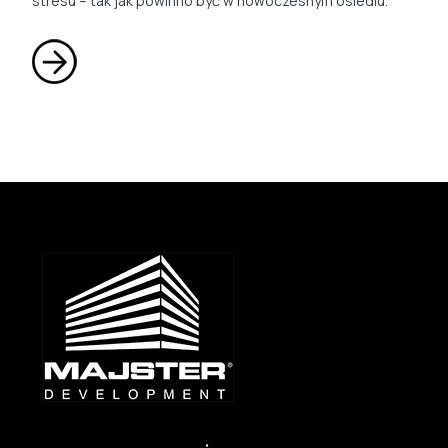
stresu – tak jak powinno być w nowoczesnym osiedlu.