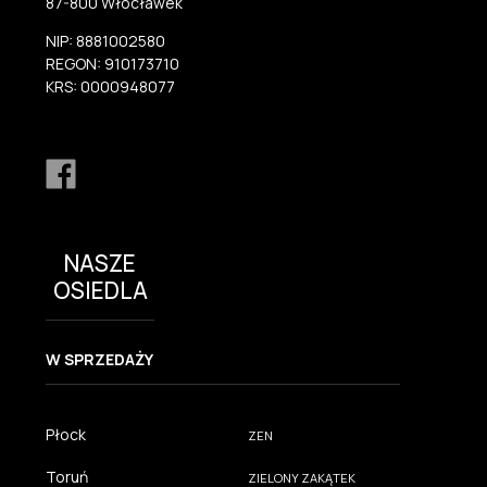
87-800 Włocławek
NIP: 8881002580
REGON: 910173710
KRS: 0000948077
NASZE
OSIEDLA
W SPRZEDAŻY
Płock
ZEN
Toruń
ZIELONY ZAKĄTEK