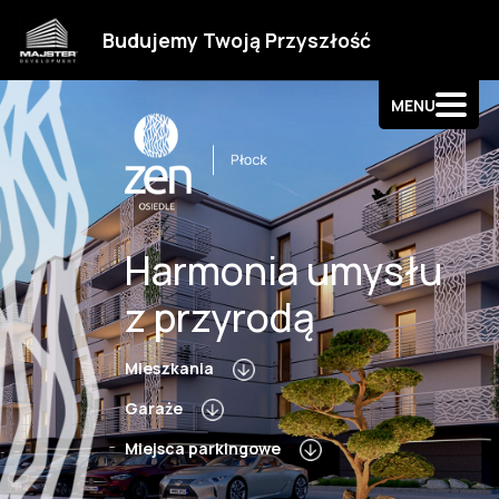
Strefa klienta
Budujemy Twoją Przyszłość
Kontakt
MENU
Harmonia umysłu
z przyrodą
Mieszkania
Garaże
Miejsca parkingowe