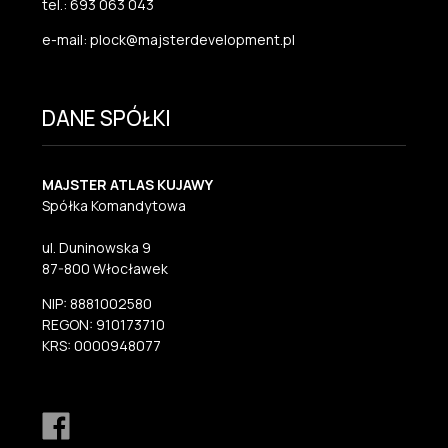
tel.: 693 063 043
e-mail: plock@majsterdevelopment.pl
DANE SPÓŁKI
MAJSTER ATLAS KUJAWY
Spółka Komandytowa
ul. Duninowska 9
87-800 Włocławek
NIP: 8881002580
REGON: 910173710
KRS: 0000948077