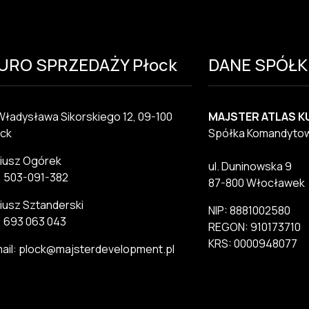
IURO SPRZEDAŻY Płock
DANE SPÓŁK
 Władysława Sikorskiego 12, 09-100
MAJSTER ATLAS K
ck
Spółka Komandyto
iusz Ogórek
ul. Duninowska 9
.: 503-091-382
87-800 Włocławek
iusz Sztanderski
NIP: 8881002580
.: 693 063 043
REGON: 910173710
KRS: 0000948077
ail: plock@majsterdevelopment.pl