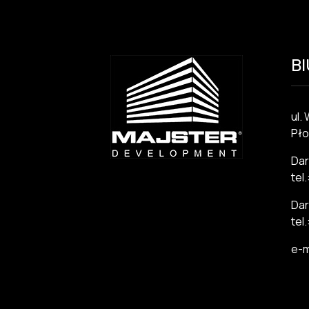
B
ul.
Pło
Dar
tel
Dar
tel
e-m